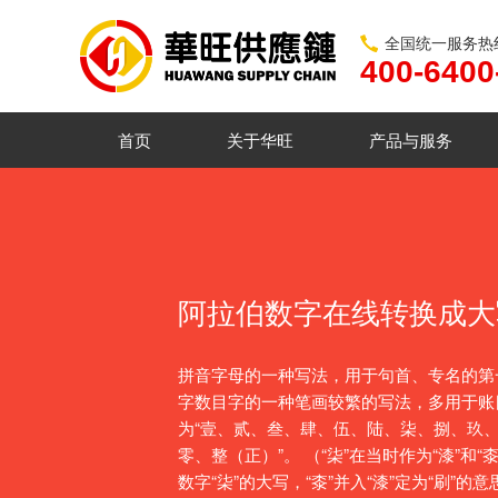
全国统一服务热
400-6400
首页
关于华旺
产品与服务
阿拉伯数字在线转换成大
拼音字母的一种写法，用于句首、专名的第
字数目字的一种笔画较繁的写法，多用于账
为“壹、贰、叁、肆、伍、陆、柒、捌、玖
零、整（正）”。 （“柒”在当时作为“漆”和
数字“柒”的大写，“桼”并入“漆”定为“刷”的