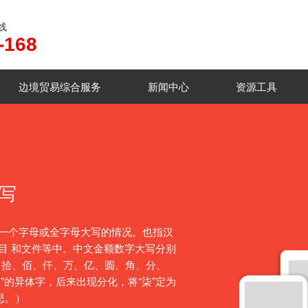
线
-168
边境贸易综合服务
新闻中心
资源工具
写
一个字母或全字母大写的情况。也指汉
目 和文件等中。中文金额数字大写分别
、拾、佰、仟、万、亿、圆、角、分、
“桼”的异体字，后来出现分化，将“柒”定为
意思。）